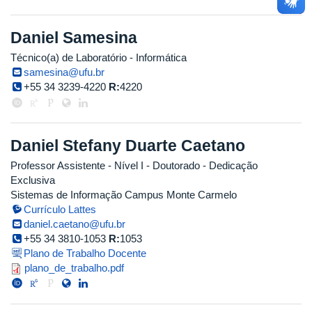
Daniel Samesina
Técnico(a) de Laboratório - Informática
samesina@ufu.br
+55 34 3239-4220
R:
4220
Daniel Stefany Duarte Caetano
Professor Assistente - Nível I
- Doutorado
- Dedicação
Exclusiva
Sistemas de Informação Campus Monte Carmelo
Currículo Lattes
daniel.caetano@ufu.br
+55 34 3810-1053
R:
1053
Plano de Trabalho Docente
plano_de_trabalho.pdf
plano_de_trabalho.pdf