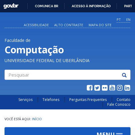
GOVBR
COMUNICA BR
ACESSO À INFORMAÇÃO
PARTI
IR
PARA
PT
EN
O
ACESSIBILIDADE
ALTO CONTRASTE
MAPA DO SITE
CONTEÚDO
Faculdade de
Computação
UNIVERSIDADE FEDERAL DE UBERLÂNDIA
Pesquisar
Serviços
Telefones
Perguntas Frequentes
Contato
Fale Conosco
INÍCIO
MENU