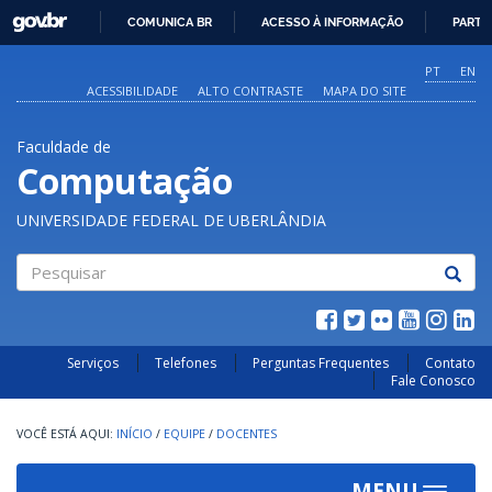
GOVBR
COMUNICA BR
ACESSO À INFORMAÇÃO
PARTI
IR
PARA
PT
EN
O
ACESSIBILIDADE
ALTO CONTRASTE
MAPA DO SITE
CONTEÚDO
Faculdade de
Computação
UNIVERSIDADE FEDERAL DE UBERLÂNDIA
Pesquisar
Serviços
Telefones
Perguntas Frequentes
Contato
Fale Conosco
INÍCIO
/
EQUIPE
/
DOCENTES
MENU