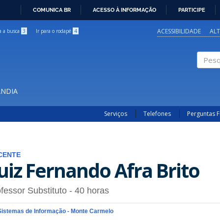
COMUNICA BR
ACESSO À INFORMAÇÃO
PARTICIPE
IR
PARA
ACESSIBILIDADE
AL
ra a busca
3
Ir para o rodapé
4
O
CONTEÚDO
Pesqui
ÂNDIA
Serviços
Telefones
Perguntas 
CENTE
uiz Fernando Afra Brito
fessor Substituto
- 40 horas
Sistemas de Informação - Monte Carmelo