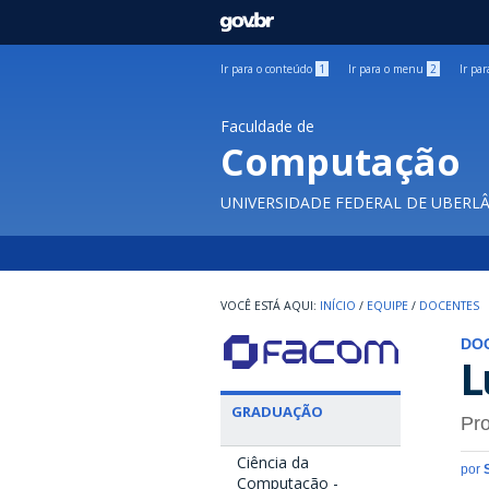
GOVBR
Ir para o conteúdo
1
Ir para o menu
2
Ir pa
Faculdade de
Computação
UNIVERSIDADE FEDERAL DE UBERL
INÍCIO
/
EQUIPE
/
DOCENTES
DO
L
GRADUAÇÃO
Pro
Ciência da
por
Computação -