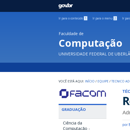
GOVBR
Ir para o conteúdo
1
Ir para o menu
2
Ir pa
Faculdade de
Computação
UNIVERSIDADE FEDERAL DE UBERL
INÍCIO
/
EQUIPE
/
TECNICO AD
TÉC
R
GRADUAÇÃO
Adm
Ciência da
por
Computação -