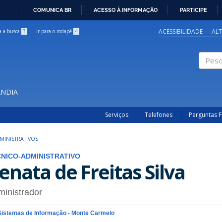
COMUNICA BR
ACESSO À INFORMAÇÃO
PARTICIPE
IR
PARA
ACESSIBILIDADE
AL
ra a busca
3
Ir para o rodapé
4
O
CONTEÚDO
Pesqui
ÂNDIA
Serviços
Telefones
Perguntas 
MINISTRATIVOS
NICO-ADMINISTRATIVO
enata de Freitas Silva
inistrador
Sistemas de Informação - Monte Carmelo