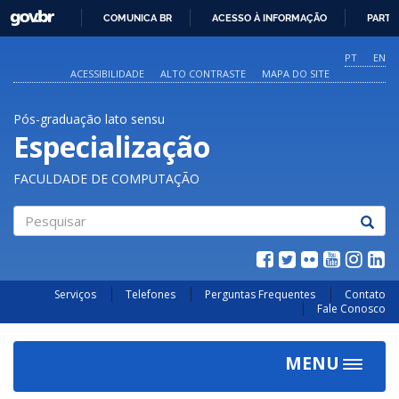
GOVBR
COMUNICA BR
ACESSO À INFORMAÇÃO
PARTI
IR
PARA
PT
EN
O
ACESSIBILIDADE
ALTO CONTRASTE
MAPA DO SITE
CONTEÚDO
Pós-graduação lato sensu
Especialização
FACULDADE DE COMPUTAÇÃO
Pesquisar
Serviços
Telefones
Perguntas Frequentes
Contato
Fale Conosco
MENU
Toggle
navigat