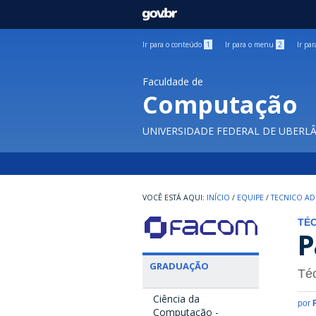
GOVBR
Ir para o conteúdo
1
Ir para o menu
2
Ir pa
Faculdade de
Computação
UNIVERSIDADE FEDERAL DE UBERL
INÍCIO
/
EQUIPE
/
TECNICO AD
TÉC
P
GRADUAÇÃO
Téc
Ciência da
por
Computação -