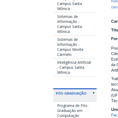
Publ
Campus Santa
Últi
Mônica
Sistemas de
Informação -
Car
Campus Santa
Tit
Mônica
Fo
Sistemas de
Informação -
Pos
Campus Monte
Ciê
Carmelo
Est
Inteligência Artificial
da 
- Campus Santa
Artif
Mônica
Tra
tecn
Atu
PÓS-GRADUAÇÃO
(UF
Téc
Programa de Pós-
Uni
Graduação em
Fac
Computação