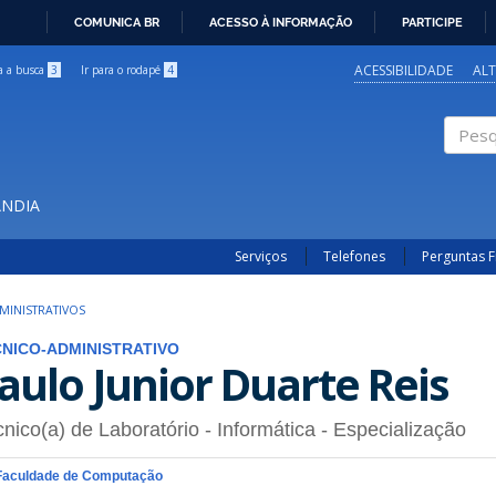
COMUNICA BR
ACESSO À INFORMAÇÃO
PARTICIPE
IR
PARA
ACESSIBILIDADE
AL
ra a busca
3
Ir para o rodapé
4
O
CONTEÚDO
Pesqui
ÂNDIA
Serviços
Telefones
Perguntas 
MINISTRATIVOS
NICO-ADMINISTRATIVO
aulo Junior Duarte Reis
nico(a) de Laboratório - Informática
- Especialização
Faculdade de Computação