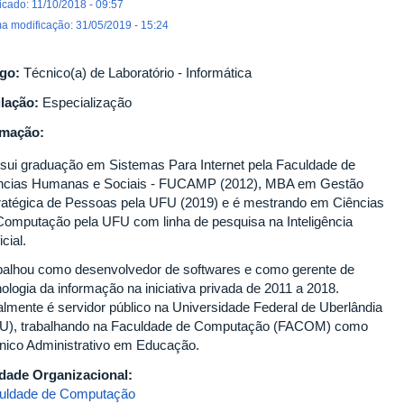
icado: 11/10/2018 - 09:57
ma modificação: 31/05/2019 - 15:24
go:
Técnico(a) de Laboratório - Informática
ulação:
Especialização
rmação:
sui graduação em Sistemas Para Internet pela Faculdade de
ncias Humanas e Sociais - FUCAMP (2012), MBA em Gestão
ratégica de Pessoas pela UFU (2019) e é mestrando em Ciências
Computação pela UFU com linha de pesquisa na Inteligência
icial.
balhou como desenvolvedor de softwares e como gerente de
ologia da informação na iniciativa privada de 2011 a 2018.
almente é servidor público na Universidade Federal de Uberlândia
U), trabalhando na Faculdade de Computação (FACOM) como
nico Administrativo em Educação.
dade Organizacional:
uldade de Computação