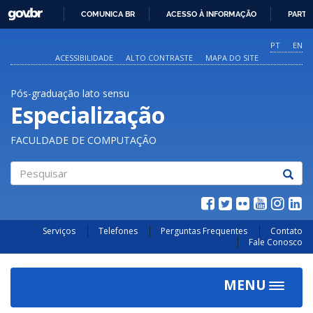
GOVBR
COMUNICA BR
ACESSO À INFORMAÇÃO
PARTI
IR
PARA
PT
EN
O
ACESSIBILIDADE
ALTO CONTRASTE
MAPA DO SITE
CONTEÚDO
Pós-graduação lato sensu
Especialização
FACULDADE DE COMPUTAÇÃO
Pesquisar
Serviços
Telefones
Perguntas Frequentes
Contato
Fale Conosco
MENU
Toggle
navigat