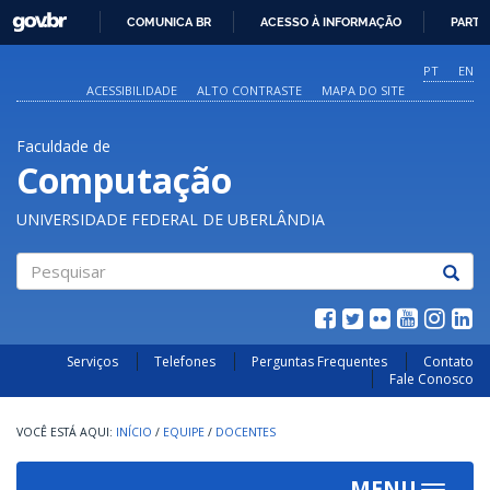
GOVBR
COMUNICA BR
ACESSO À INFORMAÇÃO
PARTI
IR
PARA
PT
EN
O
ACESSIBILIDADE
ALTO CONTRASTE
MAPA DO SITE
CONTEÚDO
Faculdade de
Computação
UNIVERSIDADE FEDERAL DE UBERLÂNDIA
Pesquisar
Serviços
Telefones
Perguntas Frequentes
Contato
Fale Conosco
INÍCIO
/
EQUIPE
/
DOCENTES
MENU