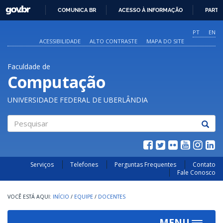
GOVBR
COMUNICA BR
ACESSO À INFORMAÇÃO
PARTI
IR
PARA
PT
EN
O
ACESSIBILIDADE
ALTO CONTRASTE
MAPA DO SITE
CONTEÚDO
Faculdade de
Computação
UNIVERSIDADE FEDERAL DE UBERLÂNDIA
Pesquisar
Serviços
Telefones
Perguntas Frequentes
Contato
Fale Conosco
INÍCIO
/
EQUIPE
/
DOCENTES
MENU