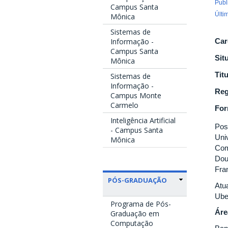
Publ
Campus Santa
Últi
Mônica
Sistemas de
Informação -
Car
Campus Santa
Sit
Mônica
Tit
Sistemas de
Informação -
Reg
Campus Monte
Carmelo
Fo
Inteligência Artificial
Pos
- Campus Santa
Uni
Mônica
Com
Dou
Fra
PÓS-GRADUAÇÃO
Atu
Ube
Programa de Pós-
Áre
Graduação em
Computação