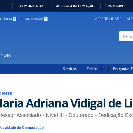
COMUNICA BR
ACESSO À INFORMAÇÃO
PARTICIPE
IR
PARA
ACESSIBILIDADE
AL
ra a busca
3
Ir para o rodapé
4
O
CONTEÚDO
Pesqui
ÂNDIA
Serviços
Telefones
Perguntas 
CENTE
aria Adriana Vidigal de 
fessor Associado - Nível III
- Doutorado
- Dedicação Exc
Faculdade de Computação