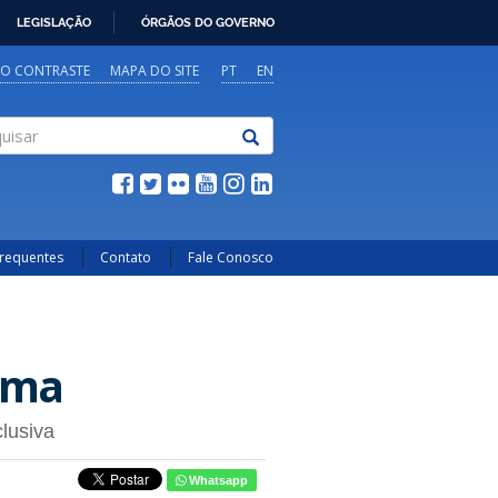
LEGISLAÇÃO
ÓRGÃOS DO GOVERNO
TO CONTRASTE
MAPA DO SITE
PT
EN
sar
Frequentes
Contato
Fale Conosco
Lima
lusiva
Whatsapp