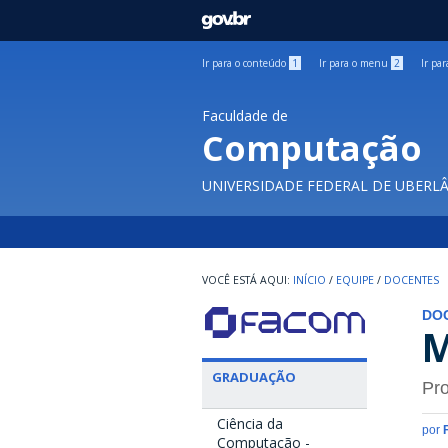
GOVBR
Ir para o conteúdo
1
Ir para o menu
2
Ir pa
Faculdade de
Computação
UNIVERSIDADE FEDERAL DE UBERL
INÍCIO
/
EQUIPE
/
DOCENTES
DO
M
GRADUAÇÃO
Pro
Ciência da
por
Computação -