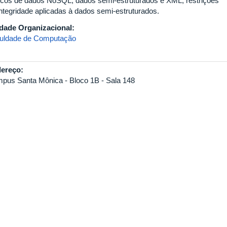
cos de dados NoSQL, dados semi-estruturados e XML, restrições
integridade aplicadas à dados semi-estruturados.
dade Organizacional:
uldade de Computação
ereço:
pus Santa Mônica - Bloco 1B - Sala 148