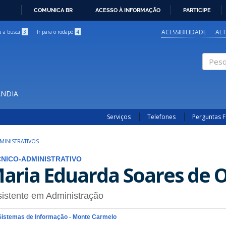
COMUNICA BR
ACESSO À INFORMAÇÃO
PARTICIPE
IR
PARA
ACESSIBILIDADE
AL
ra a busca
3
Ir para o rodapé
4
O
CONTEÚDO
Pesqui
ÂNDIA
Serviços
Telefones
Perguntas 
MINISTRATIVOS
NICO-ADMINISTRATIVO
aria Eduarda Soares de O
istente em Administração
Sistemas de Informação - Monte Carmelo