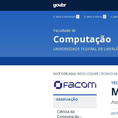
GOVBR
Ir para o conteúdo
1
Ir para o menu
2
Ir pa
Faculdade de
Computação
UNIVERSIDADE FEDERAL DE UBERL
INÍCIO
/
EQUIPE
/
TECNICO AD
TÉC
M
GRADUAÇÃO
Ass
Ciência da
por
Computação -