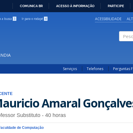
COMUNICA BR
ACESSO À INFORMAÇÃO
PARTICIPE
IR
PARA
ACESSIBILIDADE
AL
ra a busca
3
Ir para o rodapé
4
O
CONTEÚDO
Pesqui
ÂNDIA
Serviços
Telefones
Perguntas 
CENTE
auricio Amaral Gonçalve
fessor Substituto
- 40 horas
Faculdade de Computação