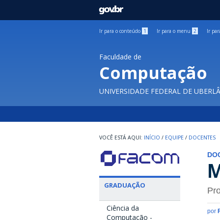
GOVBR
Ir para o conteúdo
1
Ir para o menu
2
Ir pa
Faculdade de
Computação
UNIVERSIDADE FEDERAL DE UBERL
INÍCIO
/
EQUIPE
/
DOCENTES
DO
M
GRADUAÇÃO
Pro
Ciência da
por
Computação -