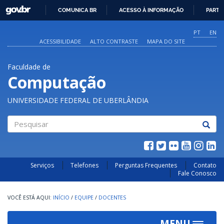
GOVBR
COMUNICA BR
ACESSO À INFORMAÇÃO
PARTI
IR
PARA
PT
EN
O
ACESSIBILIDADE
ALTO CONTRASTE
MAPA DO SITE
CONTEÚDO
Faculdade de
Computação
UNIVERSIDADE FEDERAL DE UBERLÂNDIA
Pesquisar
Serviços
Telefones
Perguntas Frequentes
Contato
Fale Conosco
INÍCIO
/
EQUIPE
/
DOCENTES
MENU