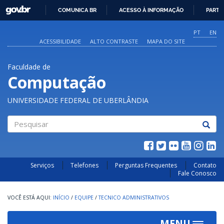
GOVBR
COMUNICA BR
ACESSO À INFORMAÇÃO
PARTI
IR
PARA
PT
EN
O
ACESSIBILIDADE
ALTO CONTRASTE
MAPA DO SITE
CONTEÚDO
Faculdade de
Computação
UNIVERSIDADE FEDERAL DE UBERLÂNDIA
Pesquisar
Serviços
Telefones
Perguntas Frequentes
Contato
Fale Conosco
INÍCIO
/
EQUIPE
/
TECNICO ADMINISTRATIVOS
MENU