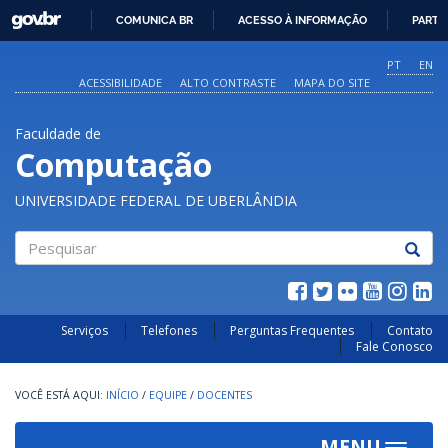
GOVBR
COMUNICA BR
ACESSO À INFORMAÇÃO
PARTI
IR
PARA
PT
EN
O
ACESSIBILIDADE
ALTO CONTRASTE
MAPA DO SITE
CONTEÚDO
Faculdade de
Computação
UNIVERSIDADE FEDERAL DE UBERLÂNDIA
Pesquisar
Serviços
Telefones
Perguntas Frequentes
Contato
Fale Conosco
INÍCIO
/
EQUIPE
/
DOCENTES
MENU