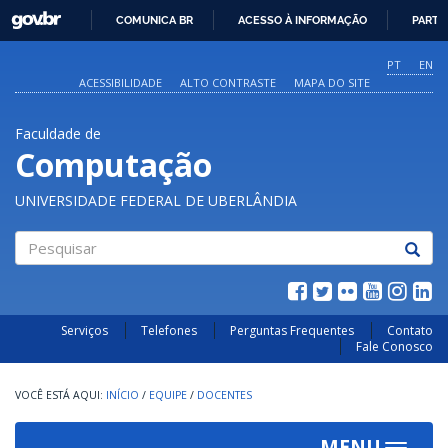
GOVBR
COMUNICA BR
ACESSO À INFORMAÇÃO
PARTI
IR
PARA
PT
EN
O
ACESSIBILIDADE
ALTO CONTRASTE
MAPA DO SITE
CONTEÚDO
Faculdade de
Computação
UNIVERSIDADE FEDERAL DE UBERLÂNDIA
Pesquisar
Serviços
Telefones
Perguntas Frequentes
Contato
Fale Conosco
INÍCIO
/
EQUIPE
/
DOCENTES
MENU