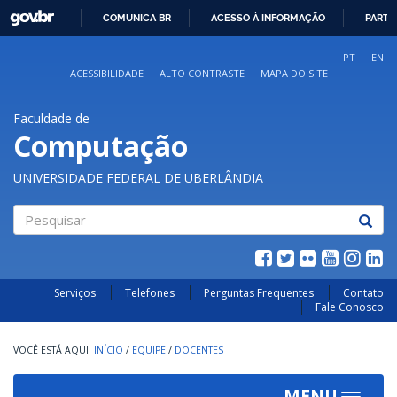
GOVBR
COMUNICA BR
ACESSO À INFORMAÇÃO
PARTI
IR
PARA
PT
EN
O
ACESSIBILIDADE
ALTO CONTRASTE
MAPA DO SITE
CONTEÚDO
Faculdade de
Computação
UNIVERSIDADE FEDERAL DE UBERLÂNDIA
Pesquisar
Serviços
Telefones
Perguntas Frequentes
Contato
Fale Conosco
INÍCIO
/
EQUIPE
/
DOCENTES
MENU