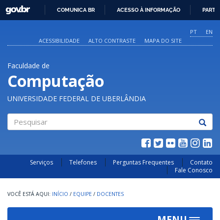
GOVBR
COMUNICA BR
ACESSO À INFORMAÇÃO
PARTI
IR
PARA
PT
EN
O
ACESSIBILIDADE
ALTO CONTRASTE
MAPA DO SITE
CONTEÚDO
Faculdade de
Computação
UNIVERSIDADE FEDERAL DE UBERLÂNDIA
Pesquisar
Serviços
Telefones
Perguntas Frequentes
Contato
Fale Conosco
INÍCIO
/
EQUIPE
/
DOCENTES
MENU