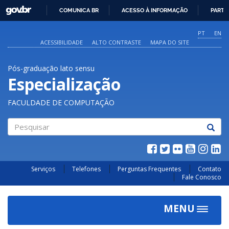
GOVBR
COMUNICA BR
ACESSO À INFORMAÇÃO
PARTI
IR
PARA
PT
EN
O
ACESSIBILIDADE
ALTO CONTRASTE
MAPA DO SITE
CONTEÚDO
Pós-graduação lato sensu
Especialização
FACULDADE DE COMPUTAÇÃO
Pesquisar
Serviços
Telefones
Perguntas Frequentes
Contato
Fale Conosco
MENU
Toggle
navigat