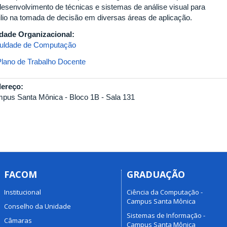
desenvolvimento de técnicas e sistemas de análise visual para
ilio na tomada de decisão em diversas áreas de aplicação.
dade Organizacional:
uldade de Computação
Plano de Trabalho Docente
ereço:
pus Santa Mônica - Bloco 1B - Sala 131
FACOM
GRADUAÇÃO
Institucional
Ciência da Computação -
Campus Santa Mônica
Conselho da Unidade
Sistemas de Informação -
Câmaras
Campus Santa Mônica