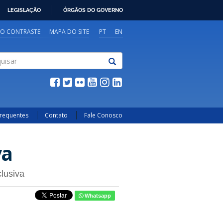
LEGISLAÇÃO
ÓRGÃOS DO GOVERNO
TO CONTRASTE
MAPA DO SITE
PT
EN
sar
Frequentes
Contato
Fale Conosco
va
lusiva
Whatsapp