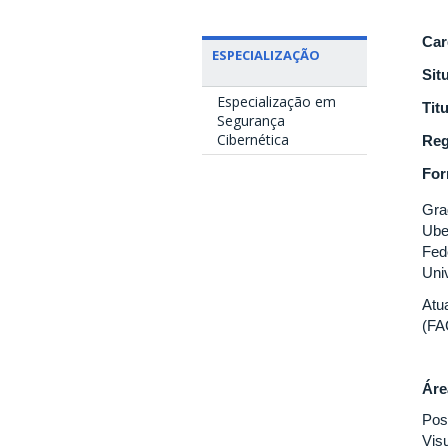
Car
ESPECIALIZAÇÃO
Sit
Especialização em
Tit
Segurança
Cibernética
Reg
Fo
Gra
Ube
Fed
Uni
Atu
(FA
Áre
Pos
Visu