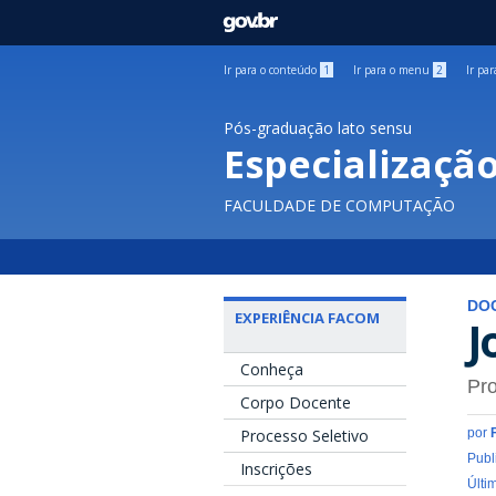
GOVBR
Ir para o conteúdo
1
Ir para o menu
2
Ir pa
Pós-graduação lato sensu
Especializaçã
FACULDADE DE COMPUTAÇÃO
DO
EXPERIÊNCIA FACOM
J
Conheça
Pro
Corpo Docente
Processo Seletivo
por
Publ
Inscrições
Últi