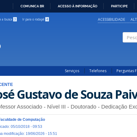
COMUNICA BR
ACESSO À INFORMAÇÃO
PARTICIPE
IR
PARA
ACESSIBILIDADE
AL
ra a busca
3
Ir para o rodapé
4
O
CONTEÚDO
o
Pesqui
Serviços
Telefones
Perguntas 
CENTE
osé Gustavo de Souza Pai
fessor Associado - Nível III
- Doutorado
- Dedicação Exc
Faculdade de Computação
icado: 05/10/2018 - 09:53
ma modificação: 19/06/2026 - 15:51