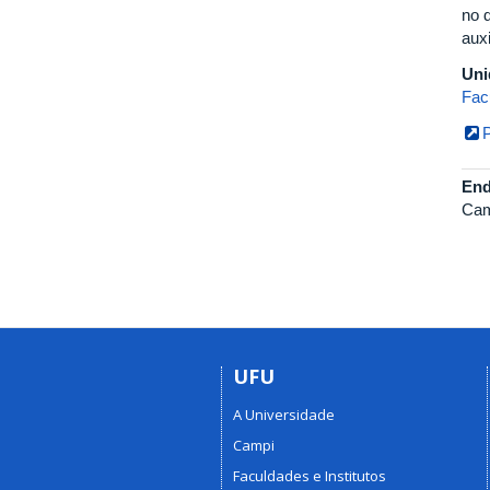
no 
aux
Uni
Fac
End
Cam
UFU
A Universidade
Campi
Faculdades e Institutos