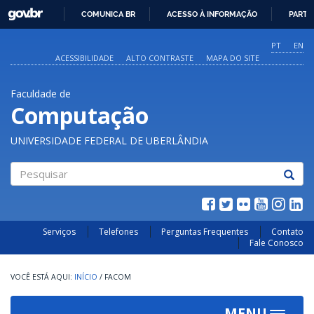
GOVBR
COMUNICA BR
ACESSO À INFORMAÇÃO
PARTI
IR
PARA
PT
EN
O
ACESSIBILIDADE
ALTO CONTRASTE
MAPA DO SITE
CONTEÚDO
Faculdade de
Computação
UNIVERSIDADE FEDERAL DE UBERLÂNDIA
Pesquisar
Serviços
Telefones
Perguntas Frequentes
Contato
Fale Conosco
INÍCIO
/
FACOM
MENU