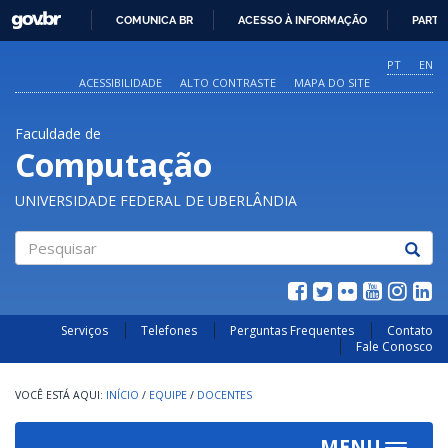
GOVBR
COMUNICA BR
ACESSO À INFORMAÇÃO
PARTI
IR
PARA
PT
EN
O
ACESSIBILIDADE
ALTO CONTRASTE
MAPA DO SITE
CONTEÚDO
Faculdade de
Computação
UNIVERSIDADE FEDERAL DE UBERLÂNDIA
Pesquisar
Serviços
Telefones
Perguntas Frequentes
Contato
Fale Conosco
INÍCIO
/
EQUIPE
/
DOCENTES
MENU