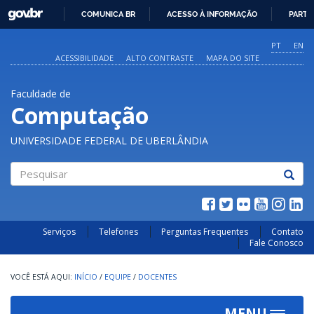
GOVBR
COMUNICA BR
ACESSO À INFORMAÇÃO
PARTI
IR
PARA
PT
EN
O
ACESSIBILIDADE
ALTO CONTRASTE
MAPA DO SITE
CONTEÚDO
Faculdade de
Computação
UNIVERSIDADE FEDERAL DE UBERLÂNDIA
Pesquisar
Serviços
Telefones
Perguntas Frequentes
Contato
Fale Conosco
INÍCIO
/
EQUIPE
/
DOCENTES
MENU