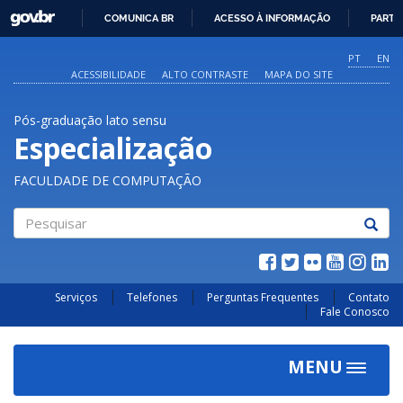
GOVBR
COMUNICA BR
ACESSO À INFORMAÇÃO
PARTI
IR
PARA
PT
EN
O
ACESSIBILIDADE
ALTO CONTRASTE
MAPA DO SITE
CONTEÚDO
Pós-graduação lato sensu
Especialização
FACULDADE DE COMPUTAÇÃO
Pesquisar
Serviços
Telefones
Perguntas Frequentes
Contato
Fale Conosco
MENU
Toggle
navigat