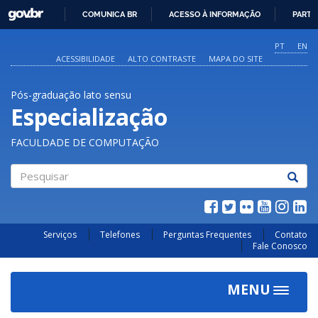
GOVBR
COMUNICA BR
ACESSO À INFORMAÇÃO
PARTI
IR
PARA
PT
EN
O
ACESSIBILIDADE
ALTO CONTRASTE
MAPA DO SITE
CONTEÚDO
Pós-graduação lato sensu
Especialização
FACULDADE DE COMPUTAÇÃO
Pesquisar
Serviços
Telefones
Perguntas Frequentes
Contato
Fale Conosco
MENU
Toggle
navigat