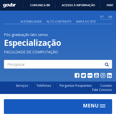
GOVBR
COMUNICA BR
ACESSO À INFORMAÇÃO
PARTI
IR
PARA
PT
EN
O
ACESSIBILIDADE
ALTO CONTRASTE
MAPA DO SITE
CONTEÚDO
Pós-graduação lato sensu
Especialização
FACULDADE DE COMPUTAÇÃO
Pesquisar
Serviços
Telefones
Perguntas Frequentes
Contato
Fale Conosco
MENU
Toggle
navigat