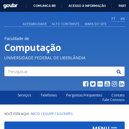
GOVBR
COMUNICA BR
ACESSO À INFORMAÇÃO
PARTI
IR
PARA
PT
EN
O
ACESSIBILIDADE
ALTO CONTRASTE
MAPA DO SITE
CONTEÚDO
Faculdade de
Computação
UNIVERSIDADE FEDERAL DE UBERLÂNDIA
Pesquisar
Serviços
Telefones
Perguntas Frequentes
Contato
Fale Conosco
INÍCIO
/
EQUIPE
/
DOCENTES
MENU