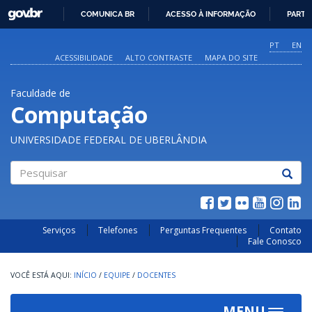
GOVBR
COMUNICA BR
ACESSO À INFORMAÇÃO
PARTI
IR
PARA
PT
EN
O
ACESSIBILIDADE
ALTO CONTRASTE
MAPA DO SITE
CONTEÚDO
Faculdade de
Computação
UNIVERSIDADE FEDERAL DE UBERLÂNDIA
Pesquisar
Serviços
Telefones
Perguntas Frequentes
Contato
Fale Conosco
INÍCIO
/
EQUIPE
/
DOCENTES
MENU