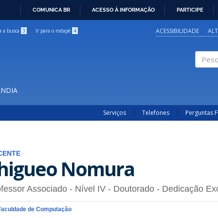
COMUNICA BR
ACESSO À INFORMAÇÃO
PARTICIPE
IR
PARA
ACESSIBILIDADE
AL
ra a busca
3
Ir para o rodapé
4
O
CONTEÚDO
Pesqui
ÂNDIA
Serviços
Telefones
Perguntas 
CENTE
higueo Nomura
fessor Associado - Nível IV
- Doutorado
- Dedicação Exc
Faculdade de Computação