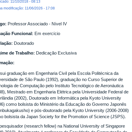
icado: 11/10/2018 - 08:13
ma modificação: 11/06/2026 - 17:08
go:
Professor Associado - Nível IV
uação Funcional:
Em exercício
ulação:
Doutorado
ime de Trabalho:
Dedicação Exclusiva
rmação:
sui graduação em Engenharia Civil pela Escola Politécnica da
versidade de São Paulo (1992), graduação no Curso Superior de
nologia de Computação pelo Instituto Tecnológico de Aeronáutica
88), Mestrado em Engenharia Elétrica pela Universidade Federal de
rlândia (2002), Doutorado em Informática pela Kyoto University
06) como bolsista do Ministério da Educação do Governo Japonês
nbukagakusho) e pós-doutorado pela Kyoto University (2006-2008)
o bolsista da Japan Society for the Promotion of Science (JSPS).
 pesquisador (research fellow) na National University of Singapore