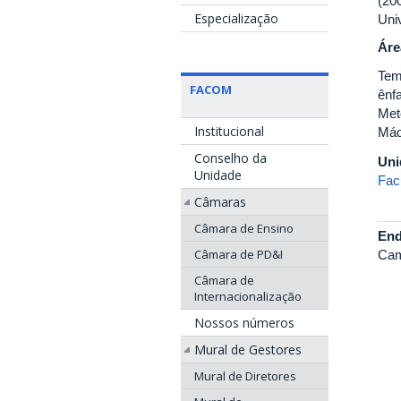
(20
Especialização
Uni
Áre
Tem
FACOM
ênf
Met
Institucional
Máq
Conselho da
Uni
Unidade
Fac
Câmaras
Câmara de Ensino
End
Câmara de PD&I
Cam
Câmara de
Internacionalização
Nossos números
Mural de Gestores
Mural de Diretores