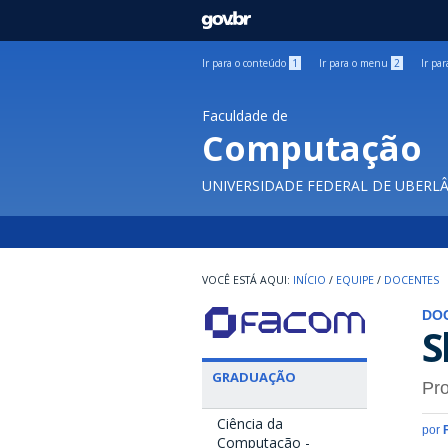
GOVBR
Ir para o conteúdo
1
Ir para o menu
2
Ir pa
Faculdade de
Computação
UNIVERSIDADE FEDERAL DE UBERL
INÍCIO
/
EQUIPE
/
DOCENTES
DO
S
GRADUAÇÃO
Pro
Ciência da
por
Computação -