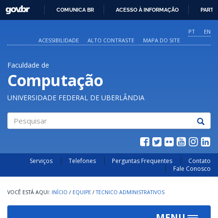
GOVBR
COMUNICA BR
ACESSO À INFORMAÇÃO
PARTI
IR
PARA
PT
EN
O
ACESSIBILIDADE
ALTO CONTRASTE
MAPA DO SITE
CONTEÚDO
Faculdade de
Computação
UNIVERSIDADE FEDERAL DE UBERLÂNDIA
Pesquisar
Serviços
Telefones
Perguntas Frequentes
Contato
Fale Conosco
INÍCIO
/
EQUIPE
/
TECNICO ADMINISTRATIVOS
MENU