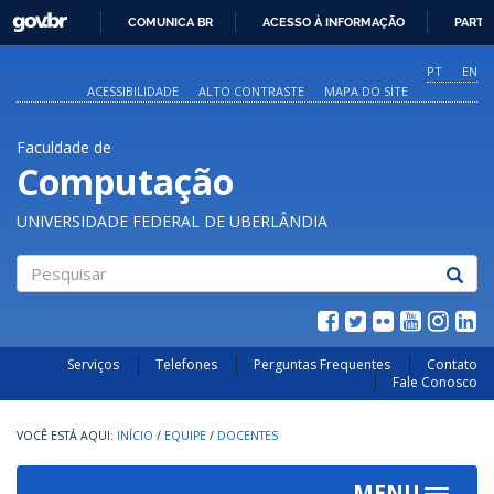
GOVBR
COMUNICA BR
ACESSO À INFORMAÇÃO
PARTI
IR
PARA
PT
EN
O
ACESSIBILIDADE
ALTO CONTRASTE
MAPA DO SITE
CONTEÚDO
Faculdade de
Computação
UNIVERSIDADE FEDERAL DE UBERLÂNDIA
Pesquisar
Serviços
Telefones
Perguntas Frequentes
Contato
Fale Conosco
INÍCIO
/
EQUIPE
/
DOCENTES
MENU