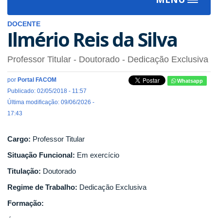
Toggle
navigat
DOCENTE
Ilmério Reis da Silva
Professor Titular
- Doutorado
- Dedicação Exclusiva
por
Portal FACOM
Whatsapp
Publicado: 02/05/2018 - 11:57
Última modificação: 09/06/2026 -
17:43
Cargo:
Professor Titular
Situação Funcional:
Em exercício
Titulação:
Doutorado
Regime de Trabalho:
Dedicação Exclusiva
Formação: