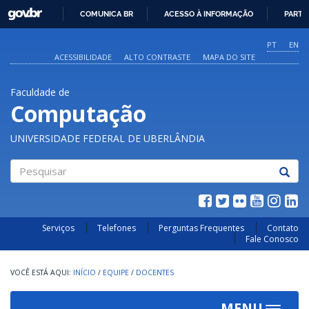
GOVBR
COMUNICA BR
ACESSO À INFORMAÇÃO
PARTI
IR
PARA
PT
EN
O
ACESSIBILIDADE
ALTO CONTRASTE
MAPA DO SITE
CONTEÚDO
Faculdade de
Computação
UNIVERSIDADE FEDERAL DE UBERLÂNDIA
Pesquisar
Serviços
Telefones
Perguntas Frequentes
Contato
Fale Conosco
INÍCIO
/
EQUIPE
/
DOCENTES
MENU