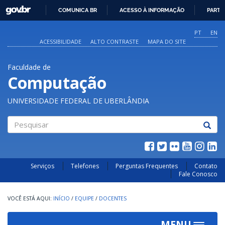
GOVBR
COMUNICA BR
ACESSO À INFORMAÇÃO
PARTI
IR
PARA
PT
EN
O
ACESSIBILIDADE
ALTO CONTRASTE
MAPA DO SITE
CONTEÚDO
Faculdade de
Computação
UNIVERSIDADE FEDERAL DE UBERLÂNDIA
Pesquisar
Serviços
Telefones
Perguntas Frequentes
Contato
Fale Conosco
INÍCIO
/
EQUIPE
/
DOCENTES
MENU