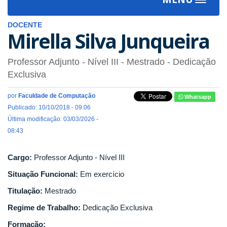
Toggle
navigat
DOCENTE
Mirella Silva Junqueira
Professor Adjunto - Nível III
- Mestrado
- Dedicação
Exclusiva
por
Faculdade de Computação
Whatsapp
Publicado: 10/10/2018 - 09:06
Última modificação: 03/03/2026 -
08:43
Cargo:
Professor Adjunto - Nível III
Situação Funcional:
Em exercício
Titulação:
Mestrado
Regime de Trabalho:
Dedicação Exclusiva
Formação: