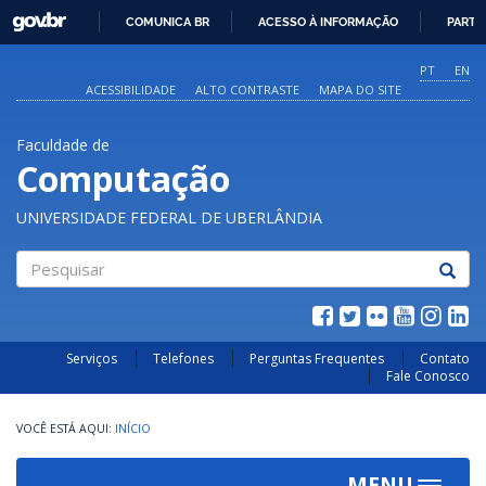
GOVBR
COMUNICA BR
ACESSO À INFORMAÇÃO
PARTI
IR
PARA
PT
EN
O
ACESSIBILIDADE
ALTO CONTRASTE
MAPA DO SITE
CONTEÚDO
Faculdade de
Computação
UNIVERSIDADE FEDERAL DE UBERLÂNDIA
Pesquisar
Serviços
Telefones
Perguntas Frequentes
Contato
Fale Conosco
INÍCIO
MENU