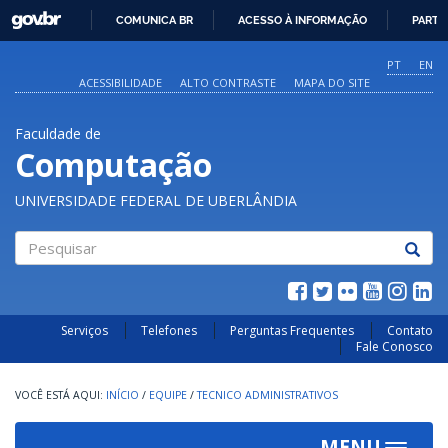
GOVBR
COMUNICA BR
ACESSO À INFORMAÇÃO
PARTI
IR
PARA
PT
EN
O
ACESSIBILIDADE
ALTO CONTRASTE
MAPA DO SITE
CONTEÚDO
Faculdade de
Computação
UNIVERSIDADE FEDERAL DE UBERLÂNDIA
Pesquisar
Serviços
Telefones
Perguntas Frequentes
Contato
Fale Conosco
INÍCIO
/
EQUIPE
/
TECNICO ADMINISTRATIVOS
MENU