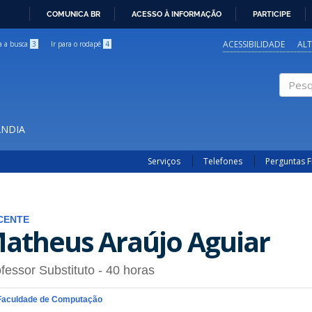
COMUNICA BR
ACESSO À INFORMAÇÃO
PARTICIPE
IR
PARA
ACESSIBILIDADE
AL
ra a busca
3
Ir para o rodapé
4
O
CONTEÚDO
Pesqui
ÂNDIA
Serviços
Telefones
Perguntas 
CENTE
atheus Araújo Aguiar
fessor Substituto
- 40 horas
Faculdade de Computação