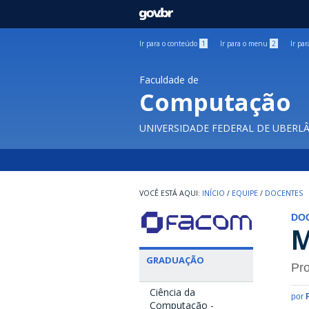
GOVBR
Ir para o conteúdo
1
Ir para o menu
2
Ir pa
Faculdade de
Computação
UNIVERSIDADE FEDERAL DE UBERL
INÍCIO
/
EQUIPE
/
DOCENTES
DO
M
GRADUAÇÃO
Pro
Ciência da
por
Computação -