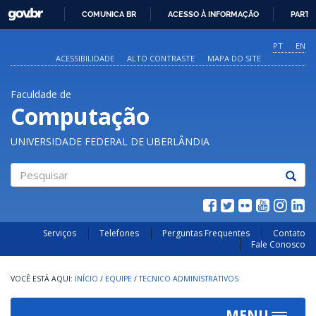
GOVBR
COMUNICA BR
ACESSO À INFORMAÇÃO
PARTI
IR
PARA
PT
EN
O
ACESSIBILIDADE
ALTO CONTRASTE
MAPA DO SITE
CONTEÚDO
Faculdade de
Computação
UNIVERSIDADE FEDERAL DE UBERLÂNDIA
Pesquisar
Serviços
Telefones
Perguntas Frequentes
Contato
Fale Conosco
INÍCIO
/
EQUIPE
/
TECNICO ADMINISTRATIVOS
MENU