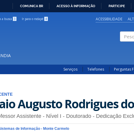
COMUNICA BR
ACESSO À INFORMAÇÃO
PARTICIPE
IR
PARA
ACESSIBILIDADE
AL
ra a busca
3
Ir para o rodapé
4
O
CONTEÚDO
Pesqui
ÂNDIA
Serviços
Telefones
Perguntas 
CENTE
aio Augusto Rodrigues do
fessor Assistente - Nível I
- Doutorado
- Dedicação Excl
Sistemas de Informação - Monte Carmelo