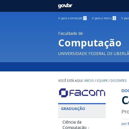
GOVBR
Ir para o conteúdo
1
Ir para o menu
2
Ir pa
Faculdade de
Computação
UNIVERSIDADE FEDERAL DE UBERL
INÍCIO
/
EQUIPE
/
DOCENTES
DO
C
GRADUAÇÃO
Pro
Ciência da
por
Computação -