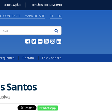
LEGISLAÇÃO
ÓRGÃOS DO GOVERNO
TO CONTRASTE
MAPA DO SITE
PT
EN
sar
Frequentes
Contato
Fale Conosco
s Santos
usiva
Whatsapp