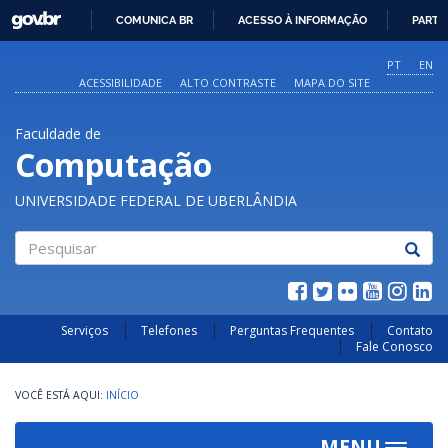
GOVBR
COMUNICA BR
ACESSO À INFORMAÇÃO
PARTI
IR
PARA
PT
EN
O
ACESSIBILIDADE
ALTO CONTRASTE
MAPA DO SITE
CONTEÚDO
Faculdade de
Computação
UNIVERSIDADE FEDERAL DE UBERLÂNDIA
Pesquisar
Serviços
Telefones
Perguntas Frequentes
Contato
Fale Conosco
INÍCIO
MENU