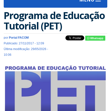
Toggle
navigat
Programa de Educação
Tutorial (PET)
por
Portal FACOM
Whatsapp
Publicado: 27/11/2017 - 12:09
Última modificação: 29/05/2026 -
10:06