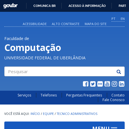
GOVBR
COMUNICA BR
ACESSO À INFORMAÇÃO
PARTI
IR
PARA
PT
EN
O
ACESSIBILIDADE
ALTO CONTRASTE
MAPA DO SITE
CONTEÚDO
Faculdade de
Computação
UNIVERSIDADE FEDERAL DE UBERLÂNDIA
Pesquisar
Serviços
Telefones
Perguntas Frequentes
Contato
Fale Conosco
INÍCIO
/
EQUIPE
/
TECNICO ADMINISTRATIVOS
MENU