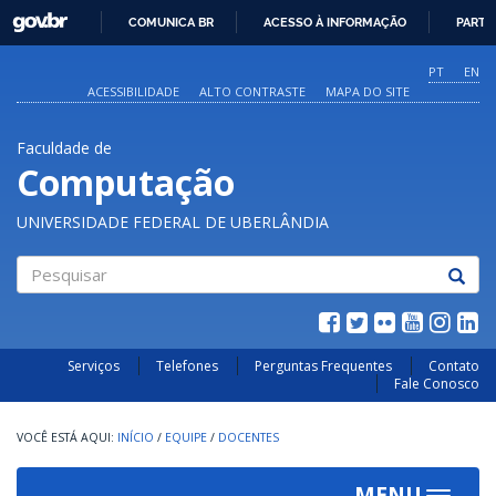
GOVBR
COMUNICA BR
ACESSO À INFORMAÇÃO
PARTI
IR
PARA
PT
EN
O
ACESSIBILIDADE
ALTO CONTRASTE
MAPA DO SITE
CONTEÚDO
Faculdade de
Computação
UNIVERSIDADE FEDERAL DE UBERLÂNDIA
Pesquisar
Serviços
Telefones
Perguntas Frequentes
Contato
Fale Conosco
INÍCIO
/
EQUIPE
/
DOCENTES
MENU