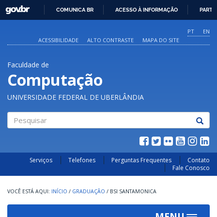
GOVBR
COMUNICA BR
ACESSO À INFORMAÇÃO
PARTI
IR
PARA
PT
EN
O
ACESSIBILIDADE
ALTO CONTRASTE
MAPA DO SITE
CONTEÚDO
Faculdade de
Computação
UNIVERSIDADE FEDERAL DE UBERLÂNDIA
Pesquisar
Serviços
Telefones
Perguntas Frequentes
Contato
Fale Conosco
INÍCIO
/
GRADUAÇÃO
/
BSI SANTAMONICA
MENU