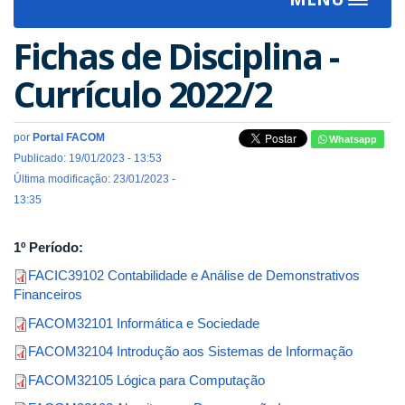
Toggle
navigat
Fichas de Disciplina -
Currículo 2022/2
por
Portal FACOM
Whatsapp
Publicado: 19/01/2023 - 13:53
Última modificação: 23/01/2023 -
13:35
1º Período:
FACIC39102 Contabilidade e Análise de Demonstrativos
Financeiros
FACOM32101 Informática e Sociedade
FACOM32104 Introdução aos Sistemas de Informação
FACOM32105 Lógica para Computação