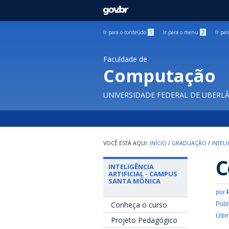
GOVBR
Ir para o conteúdo
1
Ir para o menu
2
Ir pa
Faculdade de
Computação
UNIVERSIDADE FEDERAL DE UBERL
INÍCIO
/
GRADUAÇÃO
/
INTEL
C
INTELIGÊNCIA
ARTIFICIAL - CAMPUS
SANTA MÔNICA
por
Conheça o curso
Publ
Últi
Projeto Pedagógico