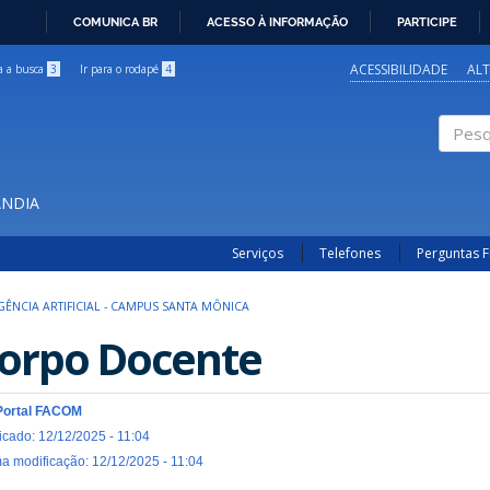
COMUNICA BR
ACESSO À INFORMAÇÃO
PARTICIPE
IR
PARA
ACESSIBILIDADE
AL
ra a busca
3
Ir para o rodapé
4
O
CONTEÚDO
Pesqui
ÂNDIA
Serviços
Telefones
Perguntas 
IGÊNCIA ARTIFICIAL - CAMPUS SANTA MÔNICA
orpo Docente
Portal FACOM
icado: 12/12/2025 - 11:04
ma modificação: 12/12/2025 - 11:04