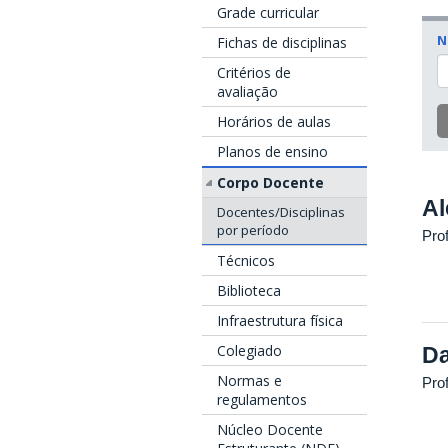
Grade curricular
N
Fichas de disciplinas
Critérios de
avaliação
Horários de aulas
Planos de ensino
Corpo Docente
Al
Docentes/Disciplinas
por período
Prof
Técnicos
Biblioteca
Infraestrutura física
Colegiado
Da
Normas e
Pro
regulamentos
Núcleo Docente