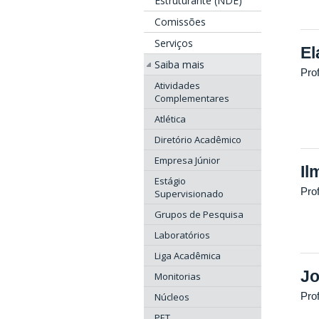
Estruturante (NDE)
Comissões
Serviços
El
Saiba mais
Prof
Atividades
Complementares
Atlética
Diretório Acadêmico
Empresa Júnior
Il
Estágio
Prof
Supervisionado
Grupos de Pesquisa
Laboratórios
Liga Acadêmica
Jo
Monitorias
Prof
Núcleos
PET