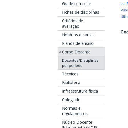
Grade curricular
por
Publ
Fichas de disciplinas
Últi
Critérios de
avaliação
Coo
Horários de aulas
Planos de ensino
Corpo Docente
Docentes/Disciplinas
por período
Técnicos
Biblioteca
Infraestrutura física
Colegiado
Normas e
regulamentos
Núcleo Docente
Estruturante (NDE)