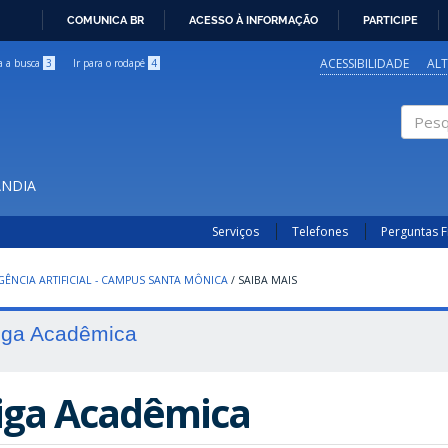
COMUNICA BR
ACESSO À INFORMAÇÃO
PARTICIPE
IR
PARA
ACESSIBILIDADE
AL
ra a busca
3
Ir para o rodapé
4
O
CONTEÚDO
Pesqui
ÂNDIA
Serviços
Telefones
Perguntas 
IGÊNCIA ARTIFICIAL - CAMPUS SANTA MÔNICA
/
SAIBA MAIS
iga Acadêmica
iga Acadêmica