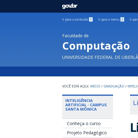
GOVBR
Ir para o conteúdo
1
Ir para o menu
2
Ir pa
Faculdade de
Computação
UNIVERSIDADE FEDERAL DE UBERL
INÍCIO
/
GRADUAÇÃO
/
INTEL
INTELIGÊNCIA
L
ARTIFICIAL - CAMPUS
SANTA MÔNICA
L
Conheça o curso
Projeto Pedagógico