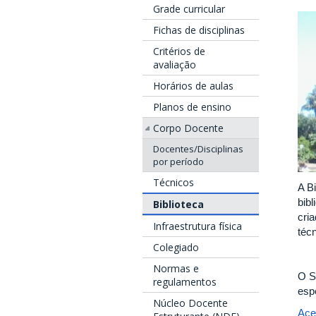
Grade curricular
Fichas de disciplinas
Critérios de
avaliação
Horários de aulas
Planos de ensino
Corpo Docente
Docentes/Disciplinas
por período
Técnicos
A B
bibl
Biblioteca
cri
Infraestrutura física
técn
Colegiado
Normas e
O S
regulamentos
esp
Núcleo Docente
Ace