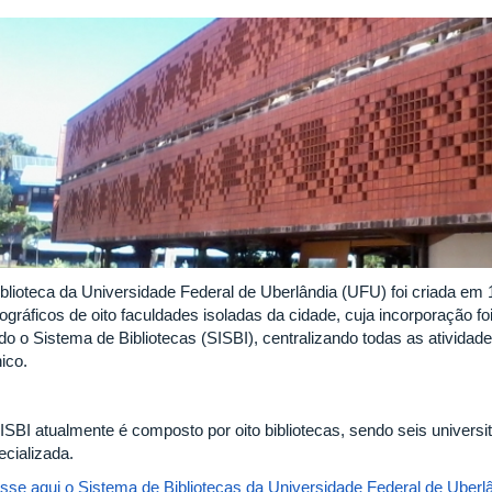
iblioteca da Universidade Federal de Uberlândia (UFU) foi criada em
iográficos de oito faculdades isoladas da cidade, cuja incorporação f
ado o Sistema de Bibliotecas (SISBI), centralizando todas as ativida
ico.
ISBI atualmente é composto por oito bibliotecas, sendo seis universi
ecializada.
sse aqui o Sistema de Bibliotecas da Universidade Federal de Uberlâ