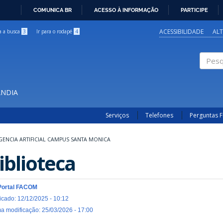
COMUNICA BR
ACESSO À INFORMAÇÃO
PARTICIPE
IR
PARA
ACESSIBILIDADE
AL
ra a busca
3
Ir para o rodapé
4
O
CONTEÚDO
Pesqui
ÂNDIA
Serviços
Telefones
Perguntas 
IGENCIA ARTIFICIAL CAMPUS SANTA MONICA
iblioteca
Portal FACOM
icado: 12/12/2025 - 10:12
ma modificação: 25/03/2026 - 17:00