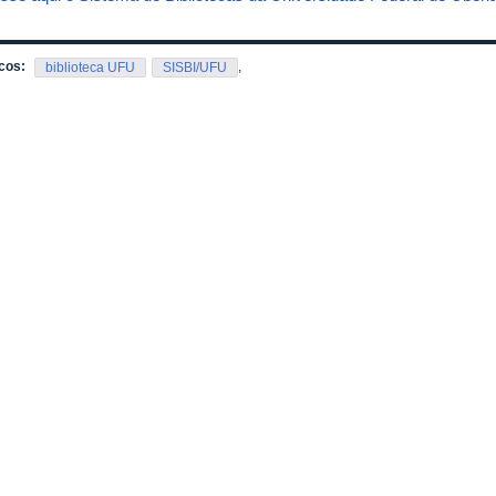
cos:
,
biblioteca UFU
SISBI/UFU