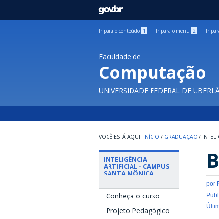
GOVBR
Ir para o conteúdo
1
Ir para o menu
2
Ir pa
Faculdade de
Computação
UNIVERSIDADE FEDERAL DE UBERL
INÍCIO
/
GRADUAÇÃO
/
INTEL
B
INTELIGÊNCIA
ARTIFICIAL - CAMPUS
SANTA MÔNICA
por
Conheça o curso
Publ
Últi
Projeto Pedagógico