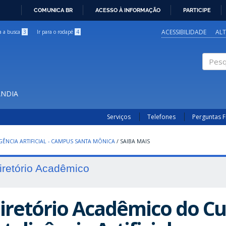
COMUNICA BR
ACESSO À INFORMAÇÃO
PARTICIPE
IR
PARA
ACESSIBILIDADE
AL
ra a busca
3
Ir para o rodapé
4
O
CONTEÚDO
Pesqui
ÂNDIA
Serviços
Telefones
Perguntas 
IGÊNCIA ARTIFICIAL - CAMPUS SANTA MÔNICA
/
SAIBA MAIS
iretório Acadêmico
iretório Acadêmico do Cu