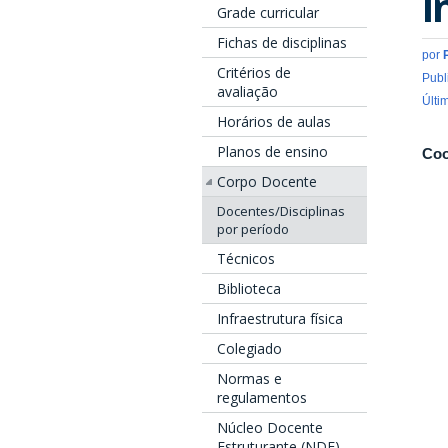
I
Grade curricular
Fichas de disciplinas
por
Critérios de
Publ
avaliação
Últi
Horários de aulas
Planos de ensino
Coo
Corpo Docente
Docentes/Disciplinas
por período
Técnicos
Biblioteca
Infraestrutura física
Colegiado
Normas e
regulamentos
Núcleo Docente
Estruturante (NDE)