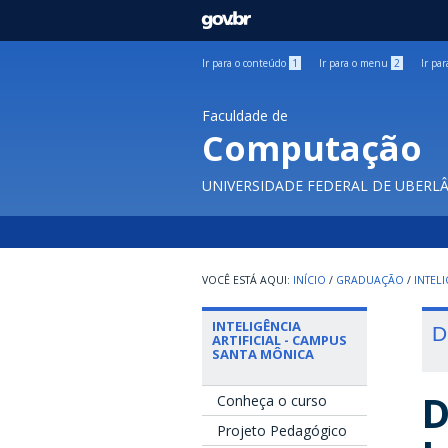
GOVBR
Ir para o conteúdo
1
Ir para o menu
2
Ir pa
Faculdade de
Computação
UNIVERSIDADE FEDERAL DE UBERL
INÍCIO
/
GRADUAÇÃO
/
INTEL
INTELIGÊNCIA
D
ARTIFICIAL - CAMPUS
SANTA MÔNICA
D
Conheça o curso
Projeto Pedagógico