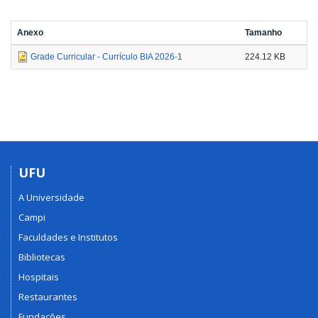
Anexo
Tamanho
Grade Curricular - Currículo BIA 2026-1
224.12 KB
UFU
A Universidade
Campi
Faculdades e Institutos
Bibliotecas
Hospitais
Restaurantes
Fundações