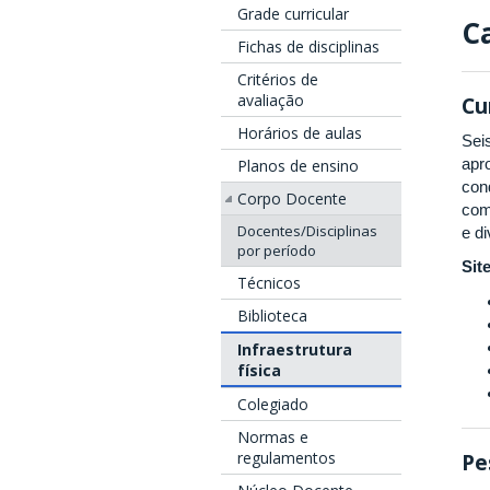
Grade curricular
C
Fichas de disciplinas
Critérios de
avaliação
Cu
Horários de aulas
Sei
apr
Planos de ensino
con
Corpo Docente
com
Docentes/Disciplinas
e d
por período
Sit
Técnicos
Biblioteca
Infraestrutura
física
Colegiado
Normas e
regulamentos
Pe