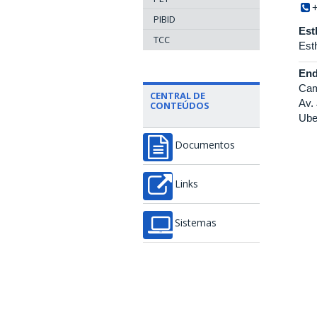
PIBID
Est
TCC
Est
End
Cam
CENTRAL DE
Av.
CONTEÚDOS
Ube
Documentos
Links
Sistemas