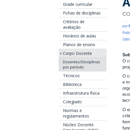
A
Grade curricular
Fichas de disciplinas
CO
Critérios de
por
avaliação
Publ
Horários de aulas
Últi
Planos de ensino
Corpo Docente
Sob
O c
Docentes/Disciplinas
pro
por período
Técnicos
O c
e m
Biblioteca
org
Infraestrutura física
eco
tec
Colegiado
O e
Normas e
crít
regulamentos
form
Núcleo Docente
fun