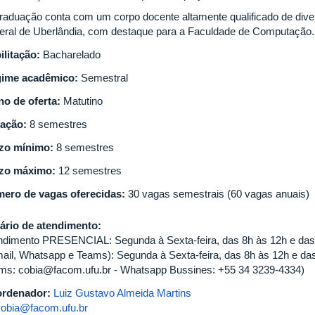
raduação conta com um corpo docente altamente qualificado de div
eral de Uberlândia, com destaque para a Faculdade de Computação.
ilitação:
Bacharelado
ime acadêmico:
Semestral
no de oferta:
Matutino
ação:
8 semestres
zo mínimo:
8 semestres
zo máximo:
12 semestres
ero de vagas oferecidas:
30 vagas semestrais (60 vagas anuais)
ário de atendimento:
ndimento PRESENCIAL: Segunda à Sexta-feira, das 8h às 12h e da
mail, Whatsapp e Teams): Segunda à Sexta-feira, das 8h às 12h e das
ms: cobia@facom.ufu.br - Whatsapp Bussines: +55 34 3239-4334)
rdenador:
Luiz Gustavo Almeida Martins
cobia@facom.ufu.br