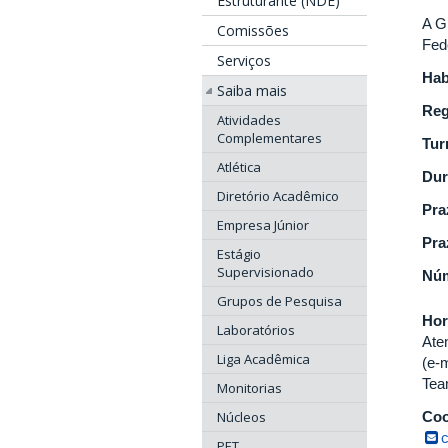
Estruturante (NDE)
A G
Comissões
Fed
Serviços
Hab
Saiba mais
Reg
Atividades
Complementares
Tur
Atlética
Dur
Diretório Acadêmico
Pra
Empresa Júnior
Pra
Estágio
Supervisionado
Núm
Grupos de Pesquisa
Hor
Laboratórios
Ate
Liga Acadêmica
(e-
Tea
Monitorias
Núcleos
Coo
PET