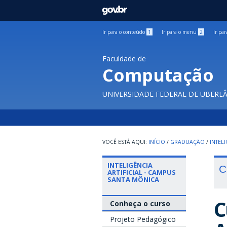
GOVBR
Ir para o conteúdo
1
Ir para o menu
2
Ir pa
Faculdade de
Computação
UNIVERSIDADE FEDERAL DE UBERL
INÍCIO
/
GRADUAÇÃO
/
INTEL
INTELIGÊNCIA
C
ARTIFICIAL - CAMPUS
SANTA MÔNICA
C
Conheça o curso
Projeto Pedagógico