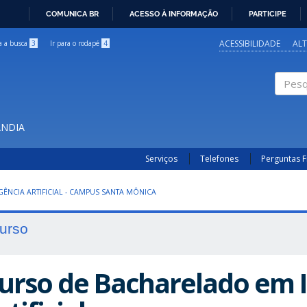
COMUNICA BR
ACESSO À INFORMAÇÃO
PARTICIPE
IR
PARA
ACESSIBILIDADE
AL
ra a busca
3
Ir para o rodapé
4
O
CONTEÚDO
Pesqui
ÂNDIA
Serviços
Telefones
Perguntas 
IGÊNCIA ARTIFICIAL - CAMPUS SANTA MÔNICA
urso
urso de Bacharelado em I