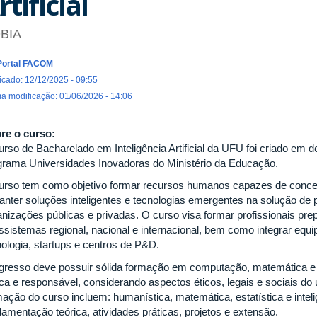
rtificial
BIA
Portal FACOM
icado: 12/12/2025 - 09:55
ma modificação: 01/06/2026 - 14:06
re o curso:
urso de Bacharelado em Inteligência Artificial da UFU foi criado em
grama Universidades Inovadoras do Ministério da Educação.
urso tem como objetivo formar recursos humanos capazes de concebe
anter soluções inteligentes e tecnologias emergentes na solução d
anizações públicas e privadas. O curso visa formar profissionais pre
ssistemas regional, nacional e internacional, bem como integrar eq
nologia, startups e centros de P&D.
gresso deve possuir sólida formação em computação, matemática e es
ica e responsável, considerando aspectos éticos, legais e sociais do 
ação do curso incluem: humanística, matemática, estatística e intelig
damentação teórica, atividades práticas, projetos e extensão.