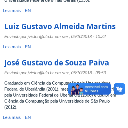
Universidade Federal de Minas Gerais (1999).
Leia mais
sobre
EN
Marcelo
de
Luiz Gustavo Almeida Martins
Almeida
Maia
Enviado por
jvictor@ufu.br
em sex, 05/10/2018 - 10:22
Leia mais
sobre
EN
Luiz
Gustavo
José Gustavo de Souza Paiva
Almeida
Martins
Enviado por
jvictor@ufu.br
em sex, 05/10/2018 - 09:53
Graduado em Ciência da Computação pela Universidade
Federal de Uberlândia (2001), mestre em Engenharia Elétrica
pela Universidade Federal de Uberlândia (2006) e doutor em
Ciência da Computação pela Universidade de São Paulo
(2012).
Leia mais
sobre
EN
José