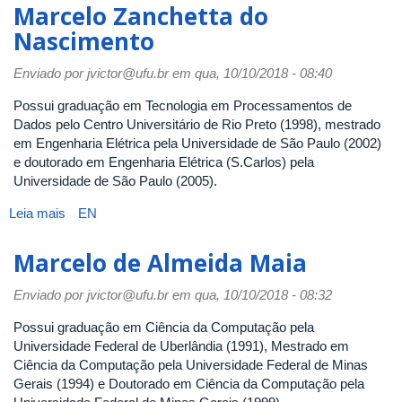
Camila
Marcelo Zanchetta do
Nardini
Nascimento
Barioni
Enviado por
jvictor@ufu.br
em qua, 10/10/2018 - 08:40
Possui graduação em Tecnologia em Processamentos de
Dados pelo Centro Universitário de Rio Preto (1998), mestrado
em Engenharia Elétrica pela Universidade de São Paulo (2002)
e doutorado em Engenharia Elétrica (S.Carlos) pela
Universidade de São Paulo (2005).
Leia mais
sobre
EN
Marcelo
Zanchetta
Marcelo de Almeida Maia
do
Nascimento
Enviado por
jvictor@ufu.br
em qua, 10/10/2018 - 08:32
Possui graduação em Ciência da Computação pela
Universidade Federal de Uberlândia (1991), Mestrado em
Ciência da Computação pela Universidade Federal de Minas
Gerais (1994) e Doutorado em Ciência da Computação pela