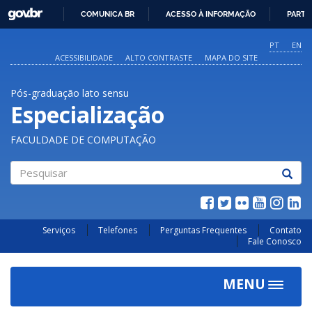
GOVBR
COMUNICA BR
ACESSO À INFORMAÇÃO
PARTI
IR
PARA
PT
EN
O
ACESSIBILIDADE
ALTO CONTRASTE
MAPA DO SITE
CONTEÚDO
Pós-graduação lato sensu
Especialização
FACULDADE DE COMPUTAÇÃO
Pesquisar
Serviços
Telefones
Perguntas Frequentes
Contato
Fale Conosco
MENU
Toggle
navigat