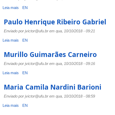
Leia mais
sobre
EN
Paulo
Rodolfo
Paulo Henrique Ribeiro Gabriel
da
Silva
Enviado por
jvictor@ufu.br
em qua, 10/10/2018 - 09:21
Leite
Coelho
Leia mais
sobre
EN
Paulo
Henrique
Murillo Guimarães Carneiro
Ribeiro
Gabriel
Enviado por
jvictor@ufu.br
em qua, 10/10/2018 - 09:16
Leia mais
sobre
EN
Murillo
Guimarães
Maria Camila Nardini Barioni
Carneiro
Enviado por
jvictor@ufu.br
em qua, 10/10/2018 - 08:59
Leia mais
sobre
EN
Maria